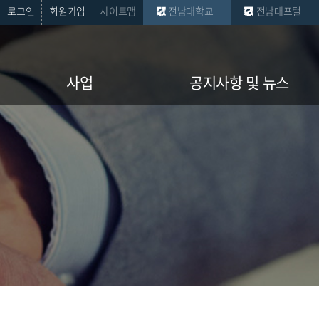
로그인
회원가입
사이트맵
전남대학교
전남대포털
사업
공지사항 및 뉴스
참여 사업 소개
공지사항(학부)
사업 공지사항
뉴스
사업 Q&A
취업 정보
사업단 오시는 길
Q&A
세미나
자료실
포토갤러리