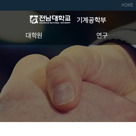
HOME
기계공학부
대학원
연구
대학원소개(교과과정)
연구 비전
학과내규
연구실소개
수료
학위논문
학사일정
공지사항(대학원)
취업정보(대학원)