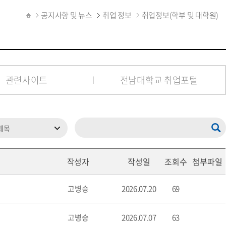
공지사항 및 뉴스
취업 정보
취업정보(학부 및 대학원)
관련사이트
전남대학교 취업포털
작성자
작성일
조회수
첨부파일
고병승
2026.07.20
69
고병승
2026.07.07
63