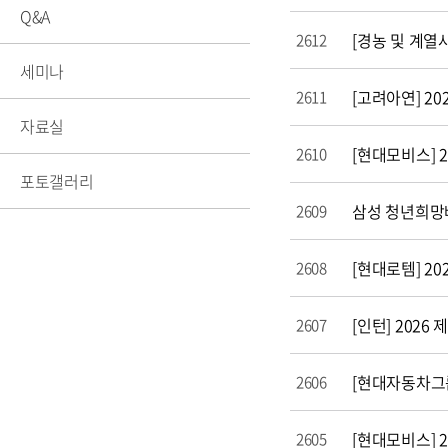
Q&A
[경농 및 계열사
2612
세미나
[고려아연] 20
2611
자료실
[현대모비스] 2
2610
포토갤러리
공학설계입문
삼성 청년희망배
2609
캡스톤디자인
[현대로템] 20
2608
[인턴] 2026
2607
[현대자동차그룹]
2606
[현대모비스] 26
2605