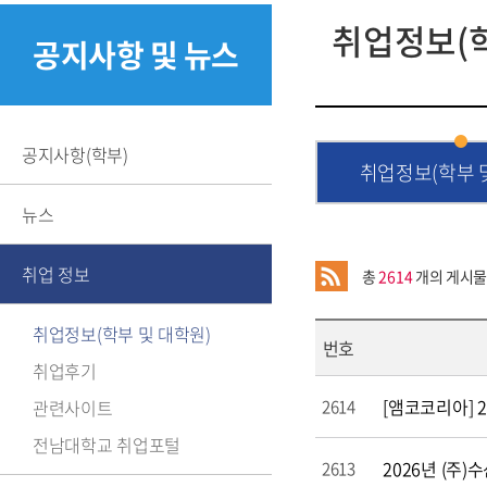
장학제도
취업정보(학
공지사항 및 뉴스
휴학,복학
학사일정
공지사항(학부)
공학인증(ABEEK) 종료 안내
취업정보(학부 
뉴스
취업 정보
총
2614
개의 게시물
취업정보(학부 및 대학원)
번호
취업후기
[앰코코리아] 
관련사이트
2614
전남대학교 취업포털
2026년 (주
2613