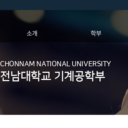
소개
학부
학부장 인사말
교육목표
CHONNAM NATIONAL UNIVERSITY
연혁
졸업소요학점 / 교양과목 이수
영역
전남대학교 기계공학부
교수진 및 조교
교과과정
오시는 길
교과목 이수체계도
졸업요건
전공소개 및 전공배정 / 이수
요건