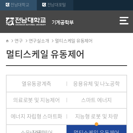
전남대학교
전남대포털
기계공학부
연구
연구실소개
멀티스케일 유동제어
멀티스케일 유동제어
열유동광계측
응용유체 및 나노공학
의료로봇 및 지능제어
스마트 에너지
에너지 자립형 스마트화
지능형 로봇 및 차량
소음∙진동 제어
시스템
멀티스케일 유동제어