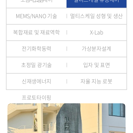
MEMS/NANO 기술
멀티스케일 성형 및 생산
복합재료 및 재료역학
X-Lab
전기화학동력
가상분자설계
초정밀 광기술
입자 및 표면
신재생에너지
자율 지능 로봇
프로토타이핑