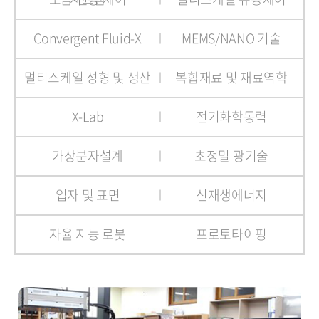
Convergent Fluid-X
MEMS/NANO 기술
멀티스케일 성형 및 생산
복합재료 및 재료역학
X-Lab
전기화학동력
가상분자설계
초정밀 광기술
입자 및 표면
신재생에너지
자율 지능 로봇
프로토타이핑