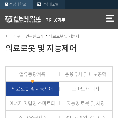
전남대학교
전남대포털
기계공학부
연구
연구실소개
의료로봇 및 지능제어
의료로봇 및 지능제어
열유동광계측
응용유체 및 나노공학
의료로봇 및 지능제어
스마트 에너지
에너지 자립형 스마트화
지능형 로봇 및 차량
소음∙진동 제어
시스템
멀티스케일 유동제어